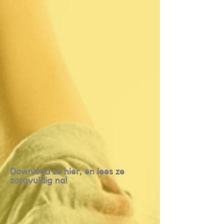
Download ze hier, en lees ze
zorgvuldig na!