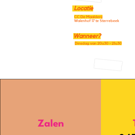
Locatie
CC De Maalderij
Walenhof 17 te Sterrebeek
Wanneer?
Dinsdag van 20u30 - 21u30
Zalen