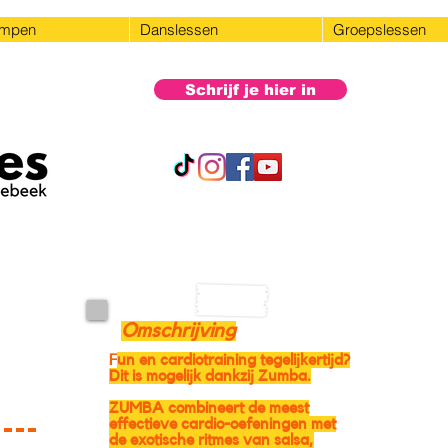
ampen
Danslessen
Groepslessen
Schrijf je hier in
Omschrijving
un en cardiotraining tegelijkertijd?
F
Dit is mogelijk dankzij Zumba.
ZUMBA combineert de meest
effectieve cardio-oefeningen met
de exotische ritmes van salsa,