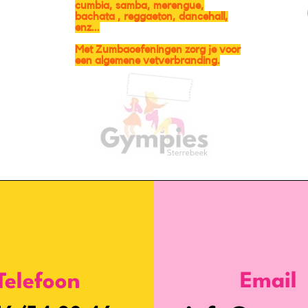
cumbia, samba, merengue,
bachata , reggaeton, dancehall,
enz...
Met Zumbaoefeningen zorg je voor
een algemene vetverbranding.
Email
Telefoon