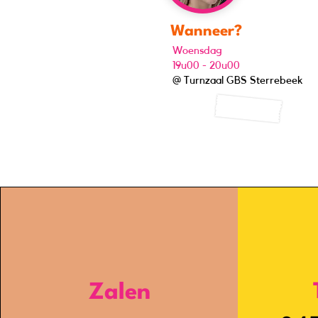
Wanneer?
Woensdag
19u00 - 20u00
@ Turnzaal GBS Sterrebeek
Zalen