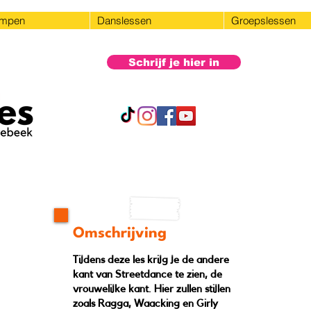
ampen
Danslessen
Groepslessen
Schrijf je hier in
Omschrijving
Tijdens deze les krijg je de andere
kant van Streetdance te zien, de
vrouwelijke kant. Hier zullen stijlen
zoals Ragga, Waacking en Girly