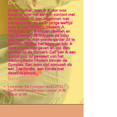
Over Esther
Ik ben Esther, toen ik 4 jaar was
kwam ik voor het eerst in contact met
de Gympies. Ik ben begonnen met
kleuterturnen en op 6- jarige leeftijd
koos ik voor Modern, Modern A.
Sindsdien ben ik blijven plakken en
heb ik binnen de Gympies de kans
gekregen om mijn passie verder uit te
bouwen. Tijdens het lesgeven kan ik
deze passie doorgeven en ook zien
groeien bij de dansers. Zelf ben ik een
aantal jaar lid geweest van het
wedstrijdteam Modern binnen de
Gympies. Een team dat aanvoelt als
een 2de familie, een familie met
dezelfde passie.
Ervaring
Lesgever bij Gympies sinds 2022.
Deelname wedstrijden vanaf 2019.
Danst al 14j