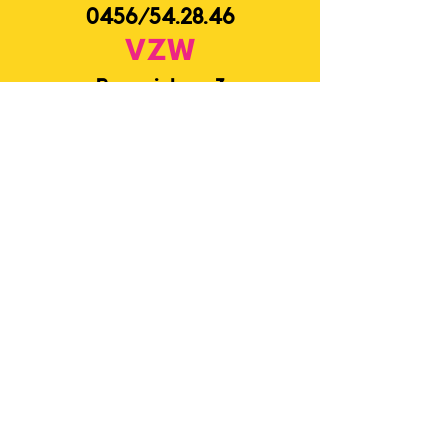
0456/54.28.46
VZW
Begonialaan 3
3080 Vossem
Email
info@gympiessterrebeek.be
Connect