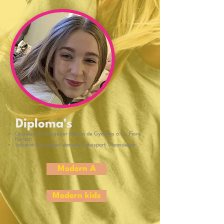
Diploma's
Opgeleid tot lesgever binnen de Gympies o.l.v. Fiore
Pardon
Initiator Recreatief dansen Danssport Vlaanderen
Modern A
Modern kids